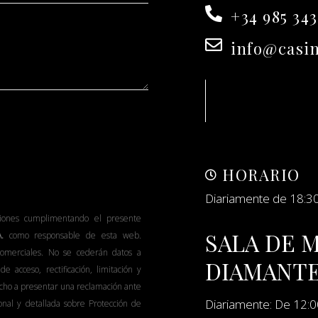
+34 985 343
info@casi
HORARIO
Diariamente de 18:30
ciones cumplimentando el presente
SALA DE 
.
como responsable de esta web.
 comerciales. No se cederán datos a
DIAMANTE
e acceso, rectificación, limitación y
echo a presentar una reclamación ante
Diariamente: De 12:0
onal y detallada sobre Protección de