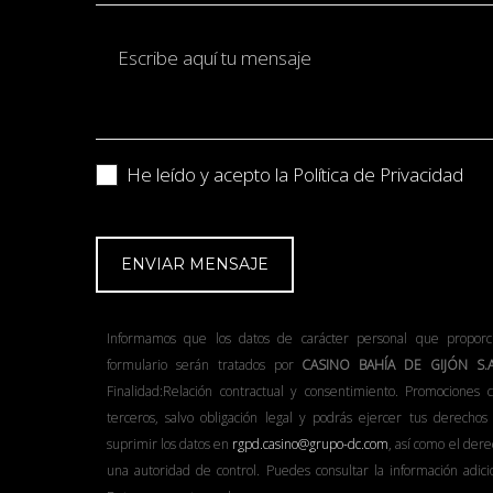
He leído y acepto la Política de Privacidad
Informamos que los datos de carácter personal que propor
formulario serán tratados por
CASINO BAHÍA DE GIJÓN S.A
Finalidad:Relación contractual y consentimiento. Promociones
terceros, salvo obligación legal y podrás ejercer tus derechos d
suprimir los datos en
rgpd.casino@grupo-dc.com
, así como el der
una autoridad de control. Puedes consultar la información adici