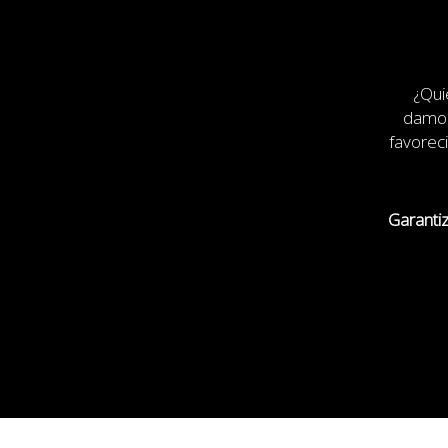
¿Qui
damos 
favorec
Garanti