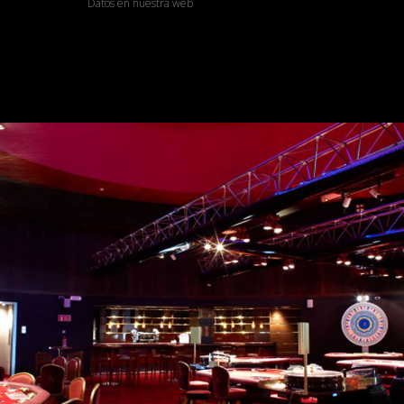
Datos en nuestra web