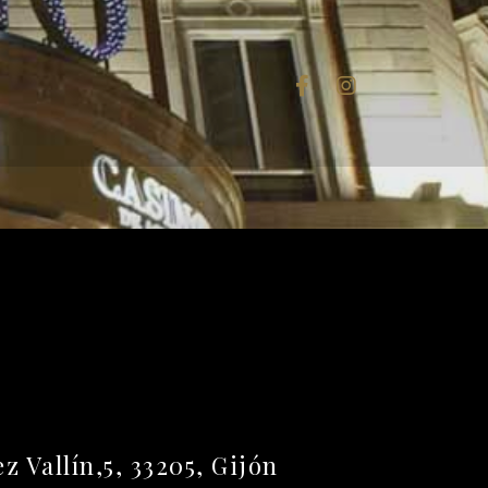
F
I
a
n
c
s
e
t
b
a
o
g
o
r
k
a
m
z Vallín,5, 33205, Gijón