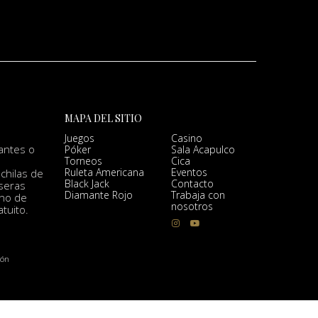
MAPA DEL SITIO
Juegos
Casino
rantes o
Póker
Sala Acapulco
Torneos
Cica
Ruleta Americana
Eventos
chilas de
Black Jack
Contacto
iseras
Diamante Rojo
Trabaja con
ino de
nosotros
tuito.
I
Y
n
o
s
u
t
T
a
u
ión
g
b
r
e
a
m