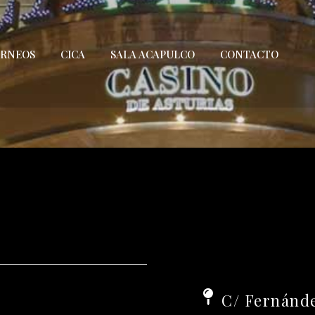
RNEOS
CICA
SALA ACAPULCO
CONTACTO
C/ Fernánde