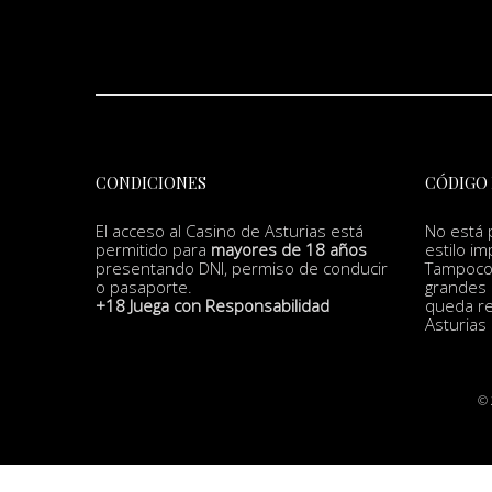
CONDICIONES
CÓDIGO 
El acceso al Casino de Asturias está
No está 
permitido para
mayores de 18 años
estilo i
presentando DNI, permiso de conducir
Tampoco 
o pasaporte.
grandes 
+18 Juega con Responsabilidad
queda re
Asturias 
© 