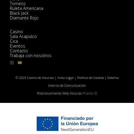
Torneos
Ruleta Americana
Black Jack
Diamante Rojo
Casino
Sala Acapulco
Cica
Eventos
Contacto
Trabaja con nosotros
I
Y
n
o
s
u
t
T
a
u
© 2023 Casino de Asturias |
Aviso Legal
|
Política de Cookies
|
Sistema
g
b
r
e
Interno de Comunicación
a
m
Posicionamiento Web Asturias
Prisma ID