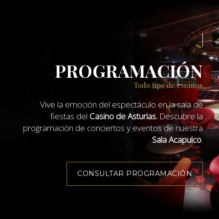
PROGRAMACIÓN
Todo tipo de eventos
Vive la emoción del espectáculo en la sala de
fiestas del
Casino de Asturias.
Descubre la
programación de conciertos y eventos de nuestra
Sala Acapulco
.
CONSULTAR PROGRAMACIÓN