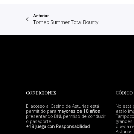
Anterior
Torneo Summer Total Bounty
CONDICIONES
CÓDIGO 
El acceso al Casino de Asturias está
No está 
permitido para
mayores de 18 años
estilo i
presentando DNI, permiso de conducir
Tampoco 
o pasaporte.
grandes 
+18 Juega con Responsabilidad
queda re
Asturias 