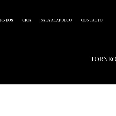
RNEOS
CICA
SALA ACAPULCO
CONTACTO
TORNEO